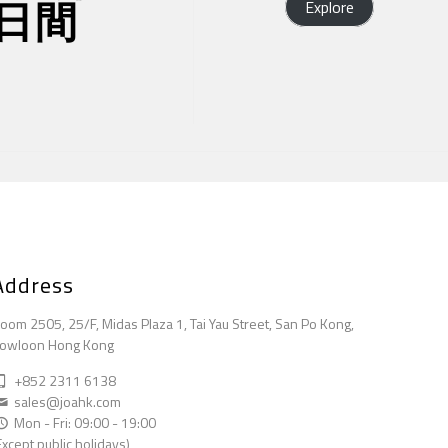
日間
Explore
Address
oom 2505, 25/F, Midas Plaza 1, Tai Yau Street, San Po Kong,
owloon Hong Kong
+852 2311 6138
sales@joahk.com
Mon - Fri: 09:00 - 19:00
Except public holidays)