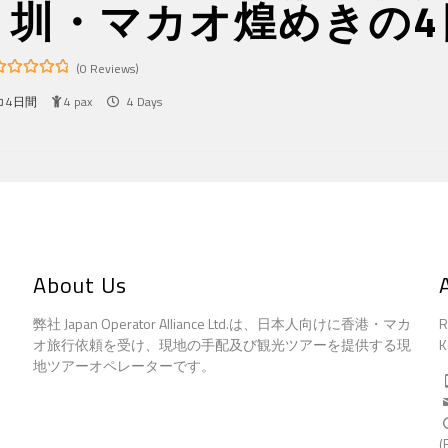
圳・マカオ煌めきの4
(0 Reviews)
4日間
4 pax
4 Days
ut
f
About Us
弊社 Japan Operator Alliance Ltd.は、日本人向けに香港・マカ
R
オ旅行依頼を受け、現地の手配及び観光ツアーを提供する現
K
地ツアーオペレーターです。
(