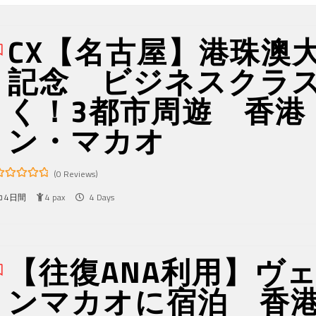
CX【名古屋】港珠澳
記念 ビジネスクラ
く！3都市周遊 香港
ン・マカオ
(0 Reviews)
4日間
4 pax
4 Days
ut
f
【往復ANA利用】ヴ
ンマカオに宿泊 香