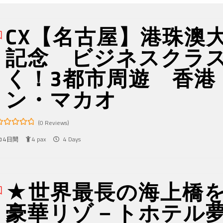
CX【名古屋】港珠澳
記念 ビジネスクラ
く！3都市周遊 香港
ン・マカオ
(0 Reviews)
4日間
4 pax
4 Days
ut
f
★世界最長の海上橋を
豪華リゾ－トホテル