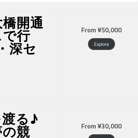
大橋開通
From
¥
50,000
スで行
・深セ
Explore
渡る♪
From
¥
30,000
夢の競