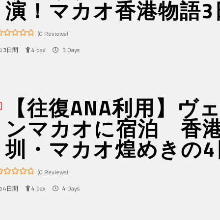
演！マカオ香港物語3
(0 Reviews)
3日間
4 pax
3 Days
ut
f
【往復ANA利用】ヴ
ンマカオに宿泊 香
圳・マカオ煌めきの4
(0 Reviews)
4日間
4 pax
4 Days
ut
f