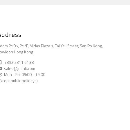
Address
oom 2505, 25/F, Midas Plaza 1, Tai Yau Street, San Po Kong,
owloon Hong Kong
+852 2311 6138
sales@joahk.com
Mon - Fri: 09:00 - 19:00
Except public holidays)