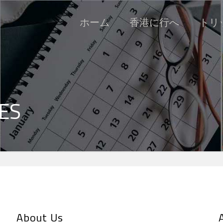
ホーム
香港に行へ
トリッ
ES
About Us