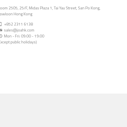
oom 2505, 25/F, Midas Plaza 1, Tai Yau Street, San Po Kong,
owloon Hong Kong
+852 2311 6138
sales@joahk.com
Mon - Fri: 09:00 - 19:00
Except public holidays)